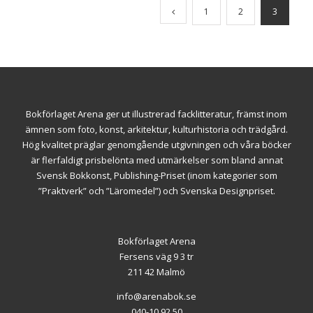
1
2
3
Bokförlaget Arena ger ut illustrerad facklitteratur, främst inom
ämnen som foto, konst, arkitektur, kulturhistoria och trädgård.
Hög kvalitet präglar genomgående utgivningen och våra böcker
är flerfaldigt prisbelönta med utmärkelser som bland annat
Svensk Bokkonst, Publishing-Priset (inom kategorier som
”Praktverk” och ”Läromedel”) och Svenska Designpriset.
Bokförlaget Arena
Fersens väg 9 3 tr
211 42 Malmö
info@arenabok.se
040-10 92 50