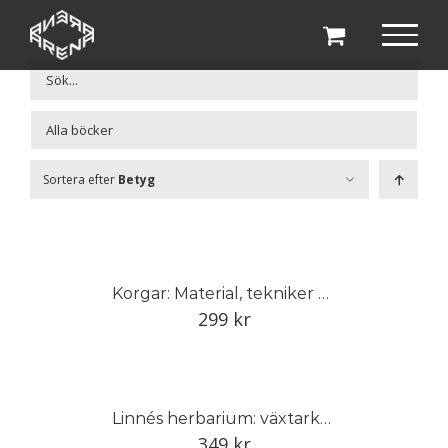
Fortsätt
till
innehållet

Sortera efter
Betyg
Korgar: Material, tekniker och traditioner i Sverige
299
kr
Linnés herbarium: växtarkens dolda historia
349
kr