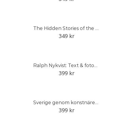
The Hidden Stories of the Linnean Herbarium
349
kr
Ralph Nykvist: Text & fotografi
399
kr
Sverige genom konstnärens öga
399
kr