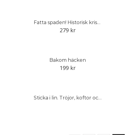
Fatta spaden! Historisk kristidsodling för framtida skördar
279
kr
Bakom häcken
199
kr
Sticka i lin. Tröjor, koftor och västar