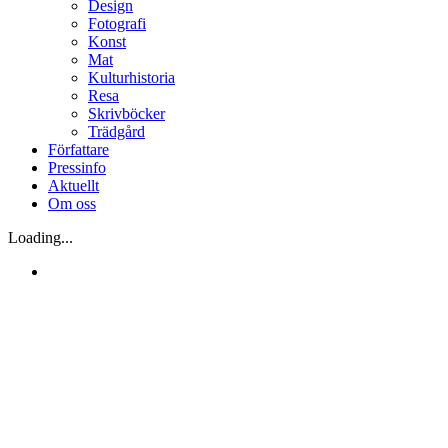
Design
Fotografi
Konst
Mat
Kulturhistoria
Resa
Skrivböcker
Trädgård
Författare
Pressinfo
Aktuellt
Om oss
Loading...