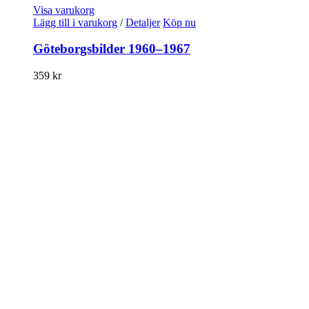
Visa varukorg
Lägg till i varukorg
/
Detaljer
Köp nu
Göteborgsbilder 1960–1967
359
kr