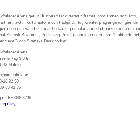
kförlaget Arena ger ut illustrerad facklitteratur, främst inom ämnen som foto,
nst, arkitektur, kulturhistoria och trädgård. Hög kvalitet präglar genomgående
givningen och våra böcker är flerfaldigt prisbelönta med utmärkelser som blan
nat Svensk Bokkonst, Publishing-Priset (inom kategorier som ”Praktverk” oc
äromedel”) och Svenska Designpriset.
kförlaget Arena
rsens väg 9 3 tr
1 42 Malmö
fo@arenabok.se
0-10 92 50
09-69 41 35
g.nr: 559048-8796
turpolicy