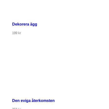
Dekorera ägg
199
kr
g
Den eviga återkomsten