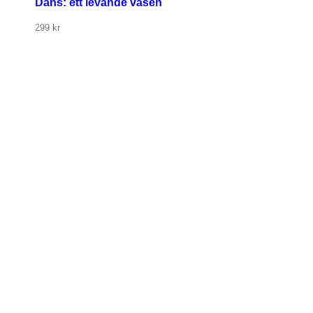
Dans: ett levande väsen
299
kr