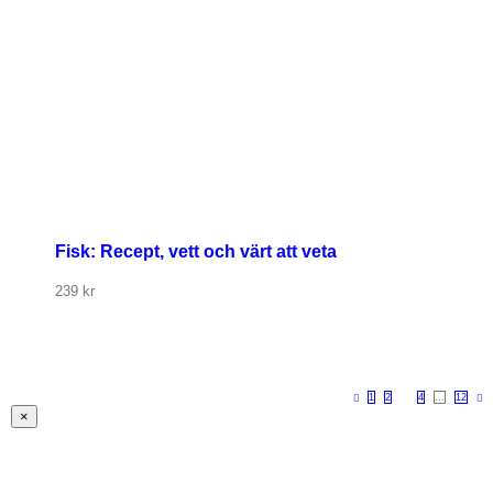
Fisk: Recept, vett och värt att veta
239
kr
1
2
3
4
…
12
Stäng
×
snabbvy
av
produkten