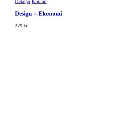
Detaljer
Köp nu
Design = Ekonomi
279
kr