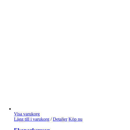
Visa varukorg
Lägg till i varukorg
/
Detaljer
Köp nu