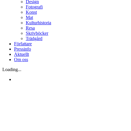
Design
Fotografi
Konst
Mat
Kulturhistoria
Resa
Skrivböcker
Trädgård
Författare
Pressinfo
Aktuellt
Om oss
Loading...