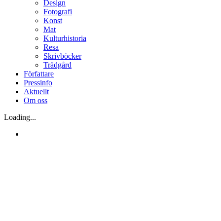
Design
Fotografi
Konst
Mat
Kulturhistoria
Resa
Skrivböcker
Trädgård
Författare
Pressinfo
Aktuellt
Om oss
Loading...