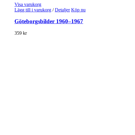
Visa varukorg
Lägg till i varukorg
/
Detaljer
Köp nu
Göteborgsbilder 1960–1967
359
kr