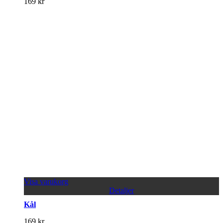
169
kr
Visa varukorg
Detaljer
Kål
169
kr