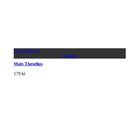
Visa varukorg
Detaljer
Mats Theselius
179
kr