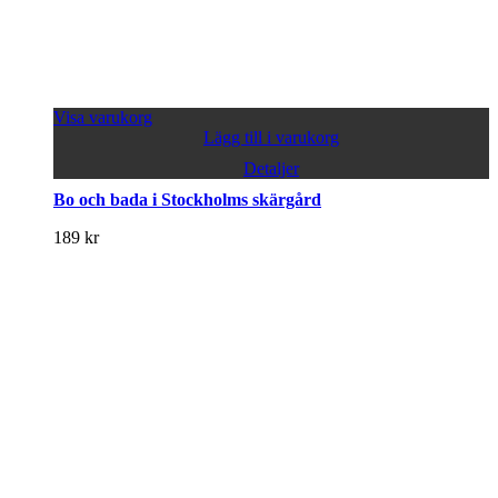
Visa varukorg
Lägg till i varukorg
Detaljer
Bo och bada i Stockholms skärgård
189
kr