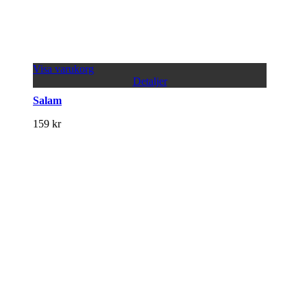
Visa varukorg
Detaljer
Salam
159
kr