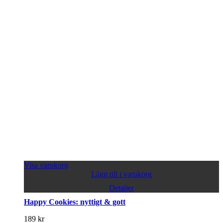
Visa varukorg
Lägg till i varukorg
Detaljer
Happy Cookies: nyttigt & gott
189
kr