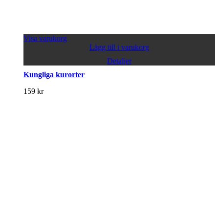
Visa varukorg
Lägg till i varukorg
Detaljer
Kungliga kurorter
159
kr