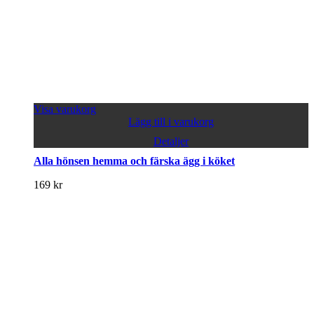
Visa varukorg
Lägg till i varukorg
Detaljer
Alla hönsen hemma och färska ägg i köket
169
kr