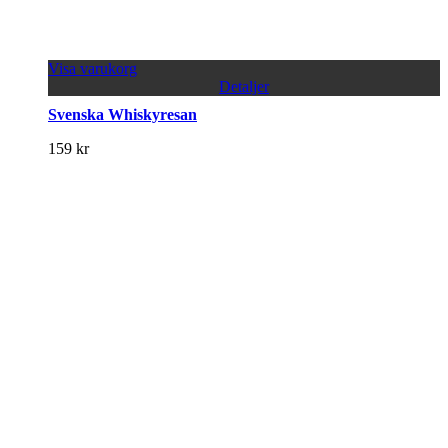
Visa varukorg
Detaljer
Svenska Whiskyresan
159
kr