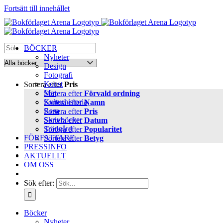
Fortsätt till innehållet
BÖCKER
Nyheter
Design
Fotografi
Konst
Sortera efter
Pris
Mat
Sortera efter
Förvald ordning
Kulturhistoria
Sortera efter
Namn
Resa
Sortera efter
Pris
Skrivböcker
Sortera efter
Datum
Trädgård
Sortera efter
Popularitet
FÖRFATTARE
Sortera efter
Betyg
PRESSINFO
AKTUELLT
OM OSS
Sök efter:
Böcker
Nyheter