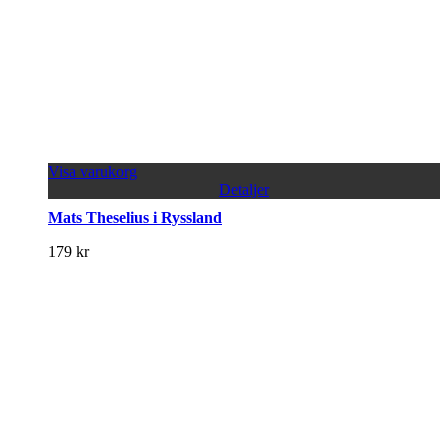
Visa varukorg
Detaljer
Mats Theselius i Ryssland
179
kr