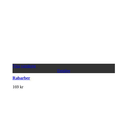
Visa varukorg
Detaljer
Rabarber
169
kr