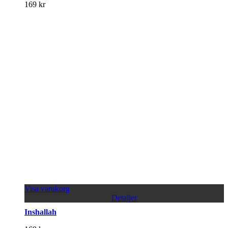
169
kr
Visa varukorg
Detaljer
Inshallah