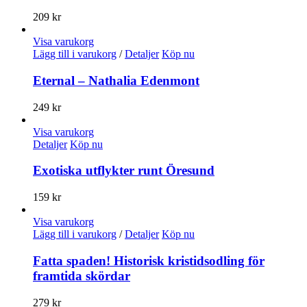
209
kr
Visa varukorg
Lägg till i varukorg
/
Detaljer
Köp nu
Eternal – Nathalia Edenmont
249
kr
Visa varukorg
Detaljer
Köp nu
Exotiska utflykter runt Öresund
159
kr
Visa varukorg
Lägg till i varukorg
/
Detaljer
Köp nu
Fatta spaden! Historisk kristidsodling för
framtida skördar
279
kr