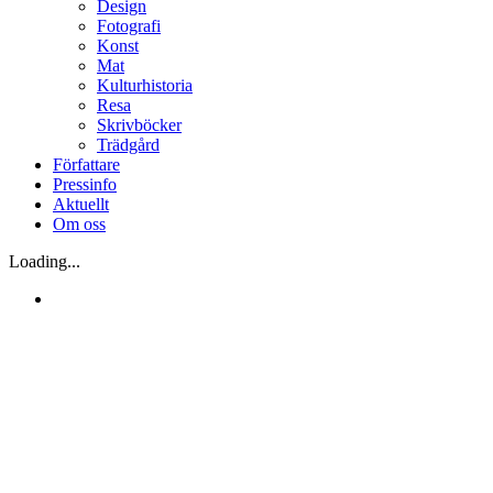
Design
Fotografi
Konst
Mat
Kulturhistoria
Resa
Skrivböcker
Trädgård
Författare
Pressinfo
Aktuellt
Om oss
Loading...