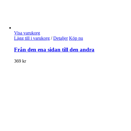
Visa varukorg
Lägg till i varukorg
/
Detaljer
Köp nu
Från den ena sidan till den andra
369
kr