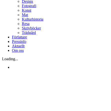
Design
Fotografi
Konst
Mat
Kulturhistoria
Resa
Skrivböcker
Trädgård
Författare
Pressinfo
Aktuellt
Om oss
Loading...