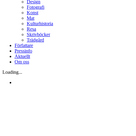
Design
Fotografi
Konst
Mat
Kulturhistoria
Resa
Skrivböcker
Trädgård
Författare
Pressinfo
Aktuellt
Om oss
Loading...