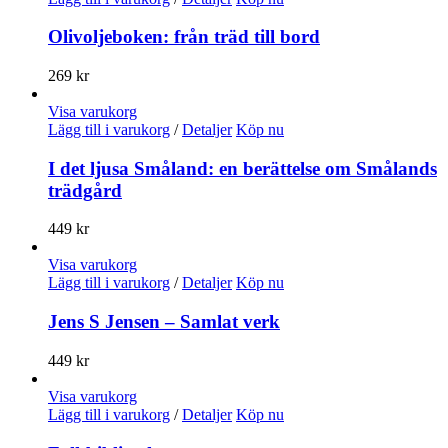
Olivoljeboken: från träd till bord
269
kr
Visa varukorg
Lägg till i varukorg
/
Detaljer
Köp nu
I det ljusa Småland: en berättelse om Smålands
trädgård
449
kr
Visa varukorg
Lägg till i varukorg
/
Detaljer
Köp nu
Jens S Jensen – Samlat verk
449
kr
Visa varukorg
Lägg till i varukorg
/
Detaljer
Köp nu