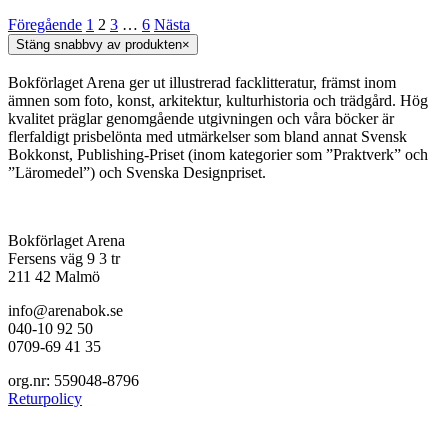
Föregående
1
2
3
…
6
Nästa
Stäng snabbvy av produkten
×
Bokförlaget Arena ger ut illustrerad facklitteratur, främst inom
ämnen som foto, konst, arkitektur, kulturhistoria och trädgård. Hög
kvalitet präglar genomgående utgivningen och våra böcker är
flerfaldigt prisbelönta med utmärkelser som bland annat Svensk
Bokkonst, Publishing-Priset (inom kategorier som ”Praktverk” och
”Läromedel”) och Svenska Designpriset.
Bokförlaget Arena
Fersens väg 9 3 tr
211 42 Malmö
info@arenabok.se
040-10 92 50
0709-69 41 35
org.nr: 559048-8796
Returpolicy