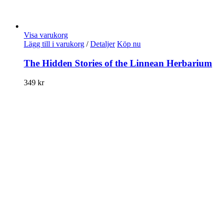
Visa varukorg
Lägg till i varukorg
/
Detaljer
Köp nu
The Hidden Stories of the Linnean Herbarium
349
kr