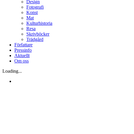
Design
Fotografi
Konst
Mat
Kulturhistoria
Resa
Skrivböcker
Trädgård
Författare
Pressinfo
Aktuellt
Om oss
Loading...