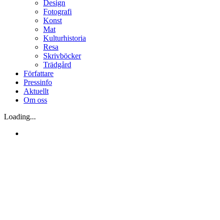
Design
Fotografi
Konst
Mat
Kulturhistoria
Resa
Skrivböcker
Trädgård
Författare
Pressinfo
Aktuellt
Om oss
Loading...