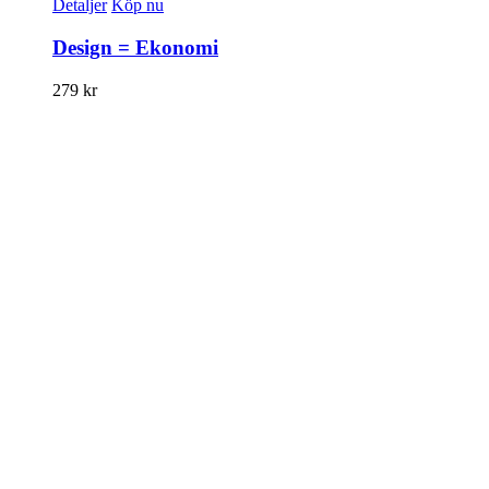
Detaljer
Köp nu
Design = Ekonomi
279
kr