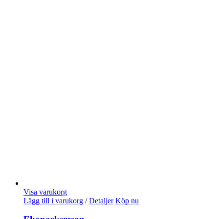
Visa varukorg
Lägg till i varukorg
/
Detaljer
Köp nu