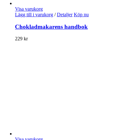
Visa varukorg
Lägg till i varukorg
/
Detaljer
Köp nu
Chokladmakarens handbok
229
kr
Visa varukorg