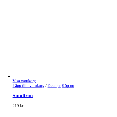
Visa varukorg
Lägg till i varukorg
/
Detaljer
Köp nu
Smultron
219
kr