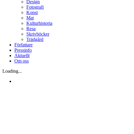
Design
Fotografi
Konst
Mat
Kulturhistoria
Resa
Skrivböcker
Trädgård
Författare
Pressinfo
Aktuellt
Om oss
Loading...