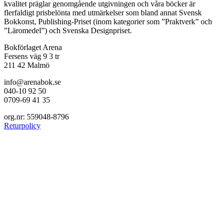
kvalitet präglar genomgående utgivningen och våra böcker är
flerfaldigt prisbelönta med utmärkelser som bland annat Svensk
Bokkonst, Publishing-Priset (inom kategorier som ”Praktverk” och
”Läromedel”) och Svenska Designpriset.
Bokförlaget Arena
Fersens väg 9 3 tr
211 42 Malmö
info@arenabok.se
040-10 92 50
0709-69 41 35
org.nr: 559048-8796
Returpolicy