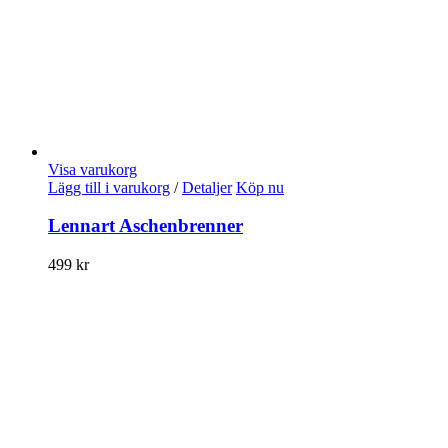
Visa varukorg
Lägg till i varukorg
/
Detaljer
Köp nu
Lennart Aschenbrenner
499
kr