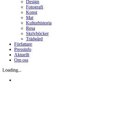
Design
Fotografi
Konst
Mat
Kulturhistoria
Resa
Skrivböcker
Trädgård
Författare
Pressinfo
Aktuellt
Om oss
Loading...