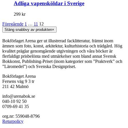
Adliga vapensköldar i Sverige
299
kr
Föregående
1
…
11
12
Stäng snabbvy av produkten
×
Bokförlaget Arena ger ut illustrerad facklitteratur, främst inom
ämnen som foto, konst, arkitektur, kulturhistoria och trädgård. Hög
kvalitet präglar genomgående utgivningen och våra böcker är
flerfaldigt prisbelönta med utmärkelser som bland annat Svensk
Bokkonst, Publishing-Priset (inom kategorier som ”Praktverk” och
”Läromedel”) och Svenska Designpriset.
Bokförlaget Arena
Fersens väg 9 3 tr
211 42 Malmö
info@arenabok.se
040-10 92 50
0709-69 41 35
org.nr: 559048-8796
Returpolicy