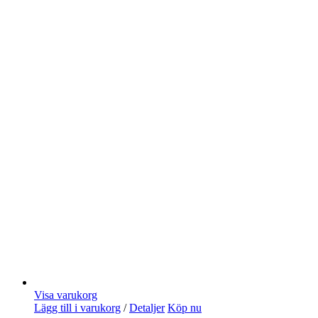
Visa varukorg
Lägg till i varukorg
/
Detaljer
Köp nu