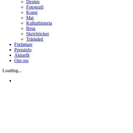
Design
Fotografi
Konst
Mat
Kulturhistoria
Resa
Skrivböcker
Trädgård
Författare
Pressinfo
Aktuellt
Om oss
Loading...