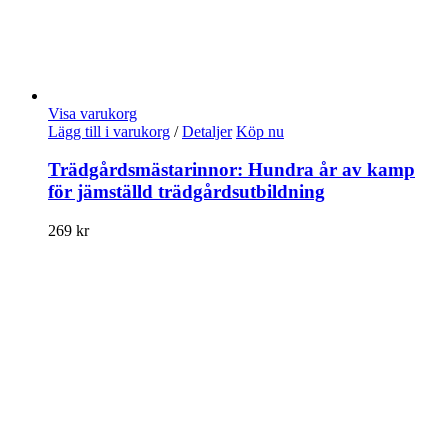
Visa varukorg
Lägg till i varukorg
/
Detaljer
Köp nu
Trädgårdsmästarinnor: Hundra år av kamp
för jämställd trädgårdsutbildning
269
kr