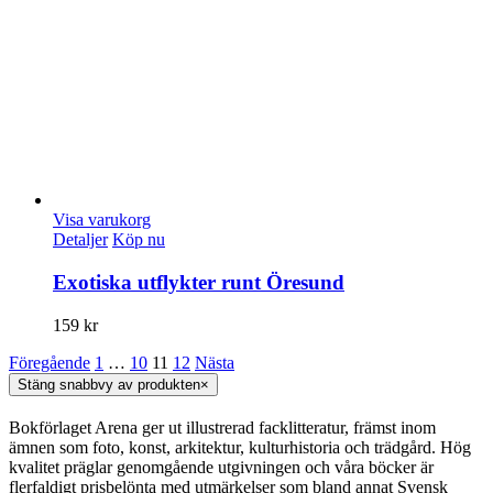
Visa varukorg
Detaljer
Köp nu
Exotiska utflykter runt Öresund
159
kr
Föregående
1
…
10
11
12
Nästa
Stäng snabbvy av produkten
×
Bokförlaget Arena ger ut illustrerad facklitteratur, främst inom
ämnen som foto, konst, arkitektur, kulturhistoria och trädgård. Hög
kvalitet präglar genomgående utgivningen och våra böcker är
flerfaldigt prisbelönta med utmärkelser som bland annat Svensk