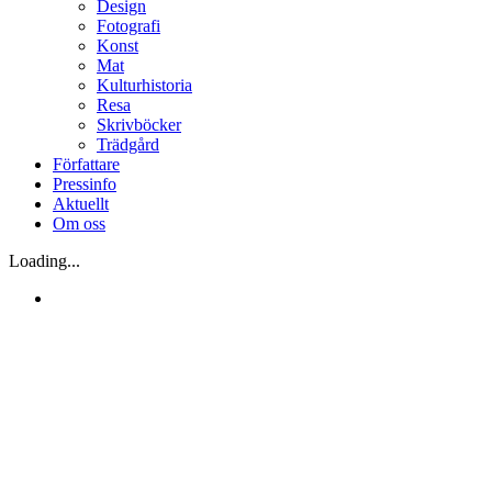
Design
Fotografi
Konst
Mat
Kulturhistoria
Resa
Skrivböcker
Trädgård
Författare
Pressinfo
Aktuellt
Om oss
Loading...