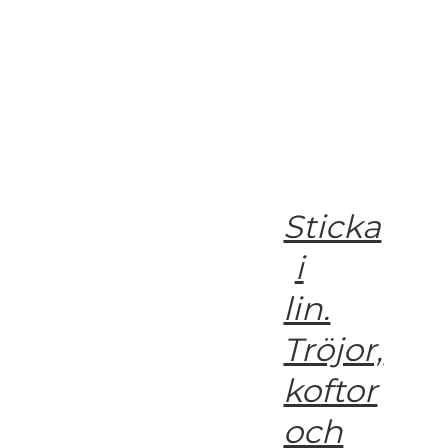
Sticka
i
lin.
Tröjor,
koftor
och