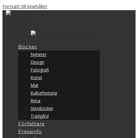
Fortsätt till innehållet
Böcker
Nyheter
Design
Fotografi
Konst
Mat
Kulturhistoria
Resa
Skrivböcker
Trädgård
Författare
Pressinfo