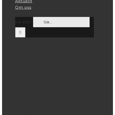
Aktuellt
Om oss
Sök efter:
Böcker
Nyheter
Design
Fotografi
Konst
Mat
Kulturhistoria
Resa
Skrivböcker
Trädgård
Författare