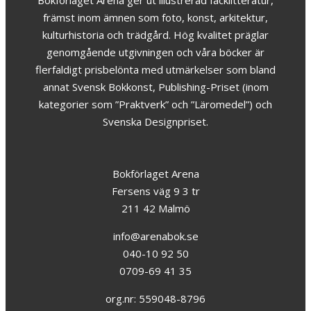
främst inom ämnen som foto, konst, arkitektur,
kulturhistoria och trädgård. Hög kvalitet präglar
genomgående utgivningen och våra böcker är
flerfaldigt prisbelönta med utmärkelser som bland
annat Svensk Bokkonst, Publishing-Priset (inom
kategorier som ”Praktverk” och ”Läromedel”) och
Svenska Designpriset.
Bokförlaget Arena
Fersens väg 9 3 tr
211 42 Malmö
info@arenabok.se
040-10 92 50
0709-69 41 35
org.nr: 559048-8796