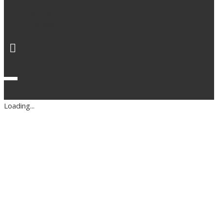
Pressinfo
Aktuellt
Om oss
Loading...