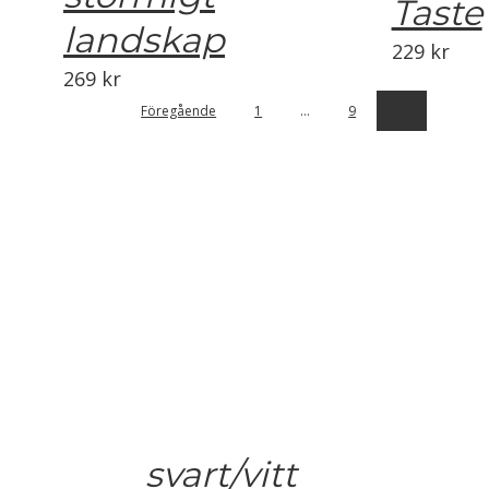
Taste
landskap
229
kr
269
kr
Föregående
1
…
9
10
svart/vitt