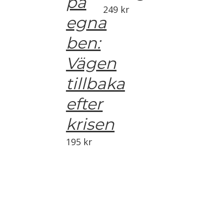
på
249
kr
egna
ben:
Vägen
tillbaka
efter
krisen
195
kr