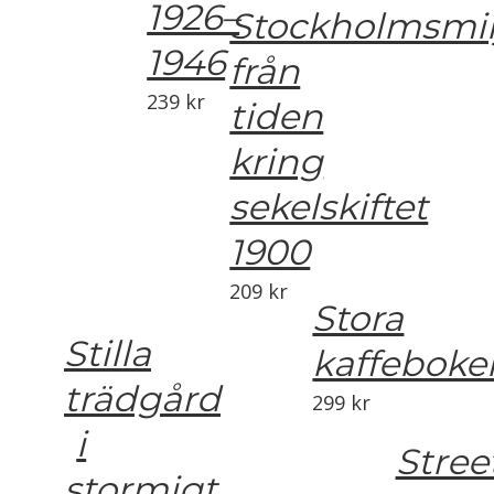
1926–
Stockholmsmil
1946
från
239
kr
tiden
kring
sekelskiftet
1900
209
kr
Stora
Stilla
kaffeboke
trädgård
299
kr
i
Stree
stormigt