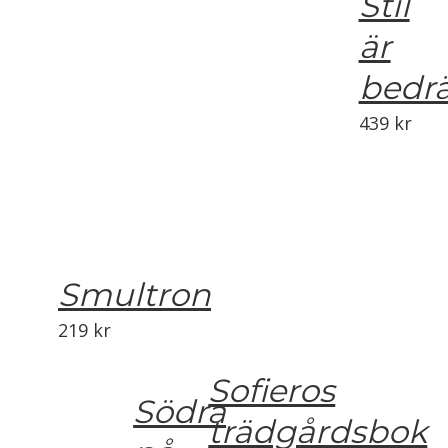
Stil
är
bedrä
439
kr
Smultron
219
kr
Sofieros
Södra
trädgårdsbok