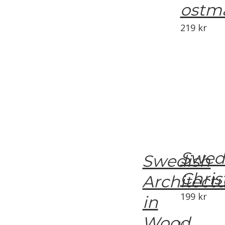
ostm
219
kr
Swed
Swedish
Chri
Architect
199
kr
in
Wood
11