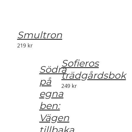
Smultron
219
kr
Sofieros
Södra
trädgårdsbok
på
249
kr
egna
ben:
Vägen
tillbaka