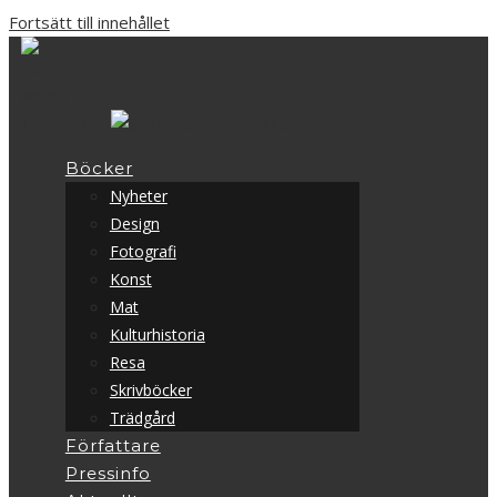
Fortsätt till innehållet
Böcker
Nyheter
Design
Fotografi
Konst
Mat
Kulturhistoria
Resa
Skrivböcker
Trädgård
Författare
Pressinfo