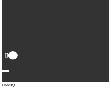
Kulturhistoria
Resa
Skrivböcker
Trädgård
Författare
Pressinfo
Aktuellt
Om oss
1
Loading...