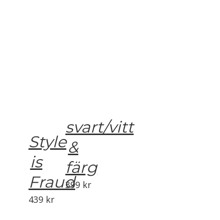
svart/vitt
Style
&
is
färg
Fraud
399
kr
439
kr