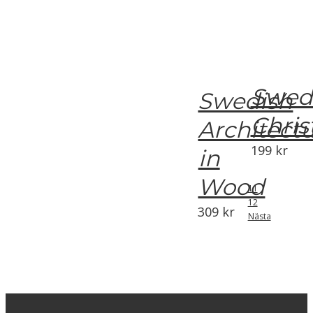
Swed
Swedish
Chri
Architect
199
kr
in
Wood
11
12
309
kr
Nästa