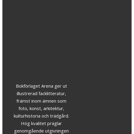
Sverige
Sverige
genom
genom
konstnärens
konstnärens
Svenska
öga
öga
Whiskyresan
349
kr
399
kr
159
kr
Bokförlaget Arena ger ut
illustrerad facklitteratur,
främst inom ämnen som
foto, konst, arkitektur,
kulturhistoria och trädgård.
Hög kvalitet präglar
genomgående utgivningen