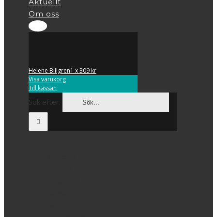
Aktuellt
Om oss
1
Helene Billgren
1 x
309
kr
Visa varukorg
Till kassan
Sök efter:
Böcker
Nyheter
Design
Fotografi
Konst
Mat