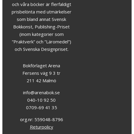
och våra böcker är flerfaldigt
prisbelönta med utmärkelser
som bland annat Svensk
Bokkonst, Publishing-Priset
(inom kategorier som
”Praktverk” och ”Läromedel”)
och Svenska Designpriset.
Bokförlaget Arena
Fersens väg 9 3 tr
211 42 Malmö
info@arenabok.se
040-10 92 50
0709-69 41 35
org.nr: 559048-8796
Returpolicy