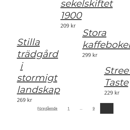
sekelskiftet
1900
209
kr
Stora
Stilla
kaffeboke
trädgård
299
kr
i
Stree
stormigt
Taste
landskap
229
kr
269
kr
Föregående
1
…
9
10