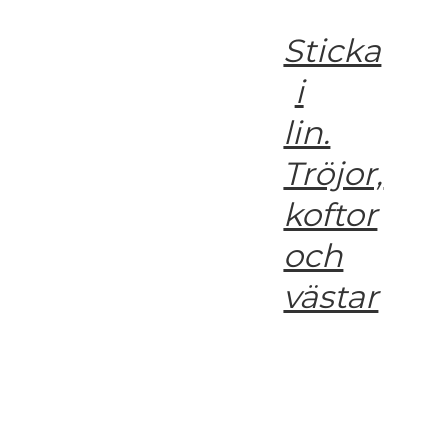
Sticka
i
lin.
Tröjor,
koftor
och
västar