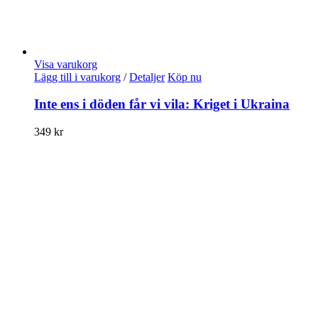
Visa varukorg
Lägg till i varukorg
/
Detaljer
Köp nu
Inte ens i döden får vi vila: Kriget i Ukraina
349
kr