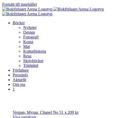
Fortsätt till innehållet
Böcker
Nyheter
Design
Fotografi
Konst
Mat
Kulturhistoria
Resa
Skrivböcker
Trädgård
Författare
Pressinfo
Aktuellt
Om oss
1
Vespan, Myran, Chanel No 5
1 x
209
kr
Visa varukorg