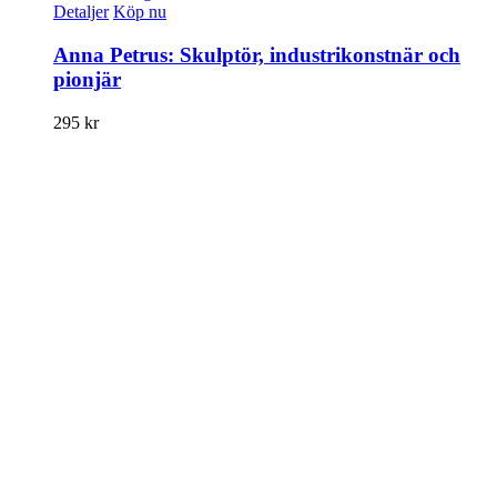
Detaljer
Köp nu
Anna Petrus: Skulptör, industrikonstnär och
pionjär
295
kr