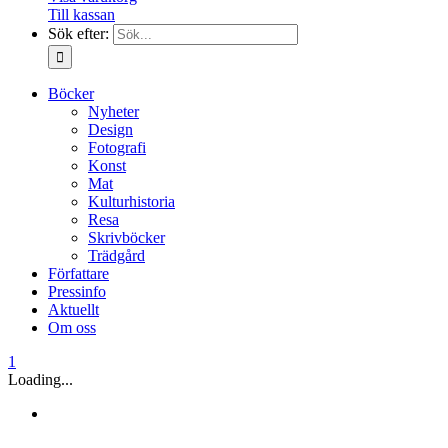
Till kassan
Sök efter:
Böcker
Nyheter
Design
Fotografi
Konst
Mat
Kulturhistoria
Resa
Skrivböcker
Trädgård
Författare
Pressinfo
Aktuellt
Om oss
1
Loading...