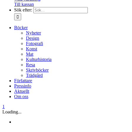
Till kassan
Sök efter:
Böcker
Nyheter
Design
Fotografi
Konst
Mat
Kulturhistoria
Resa
Skrivböcker
Trädgård
Författare
Pressinfo
Aktuellt
Om oss
1
Loading...