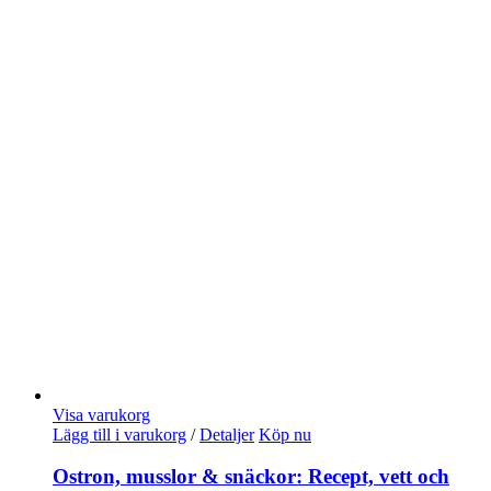
Visa varukorg
Lägg till i varukorg
/
Detaljer
Köp nu
Ostron, musslor & snäckor: Recept, vett och