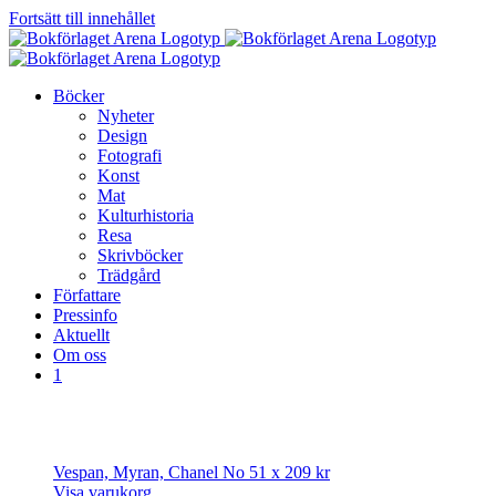
Fortsätt till innehållet
Böcker
Nyheter
Design
Fotografi
Konst
Mat
Kulturhistoria
Resa
Skrivböcker
Trädgård
Författare
Pressinfo
Aktuellt
Om oss
1
Vespan, Myran, Chanel No 5
1 x
209
kr
Visa varukorg