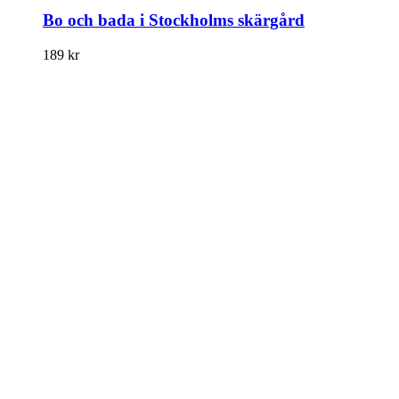
Bo och bada i Stockholms skärgård
189
kr