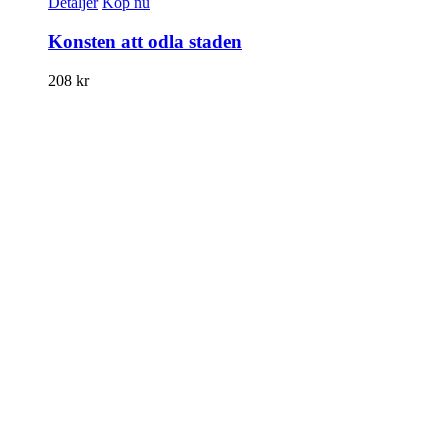
Detaljer
Köp nu
Konsten att odla staden
208
kr