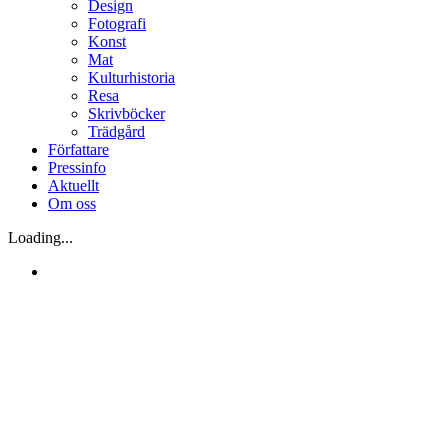
Design
Fotografi
Konst
Mat
Kulturhistoria
Resa
Skrivböcker
Trädgård
Författare
Pressinfo
Aktuellt
Om oss
Loading...