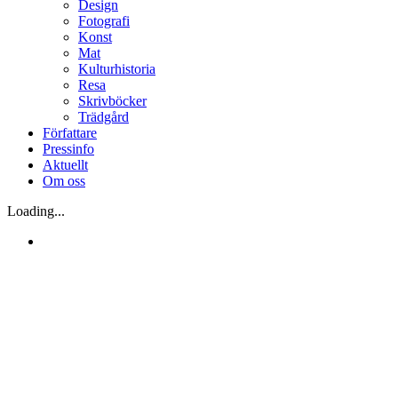
Design
Fotografi
Konst
Mat
Kulturhistoria
Resa
Skrivböcker
Trädgård
Författare
Pressinfo
Aktuellt
Om oss
Loading...