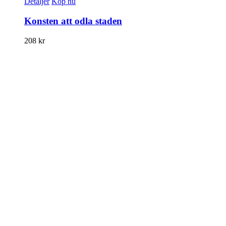
Detaljer
Köp nu
Konsten att odla staden
208
kr