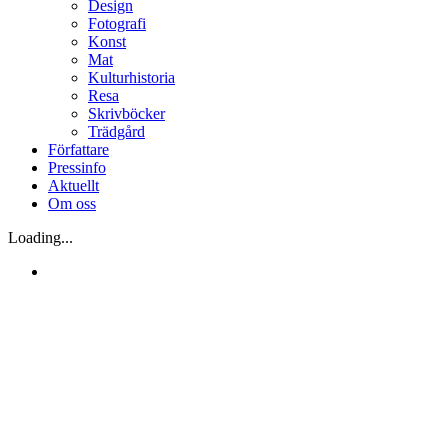
Design
Fotografi
Konst
Mat
Kulturhistoria
Resa
Skrivböcker
Trädgård
Författare
Pressinfo
Aktuellt
Om oss
Loading...