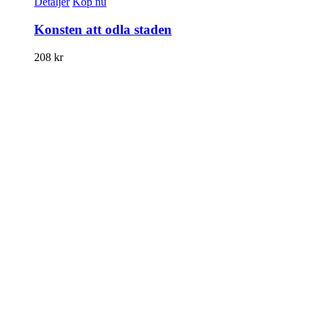
Detaljer
Köp nu
Konsten att odla staden
208
kr