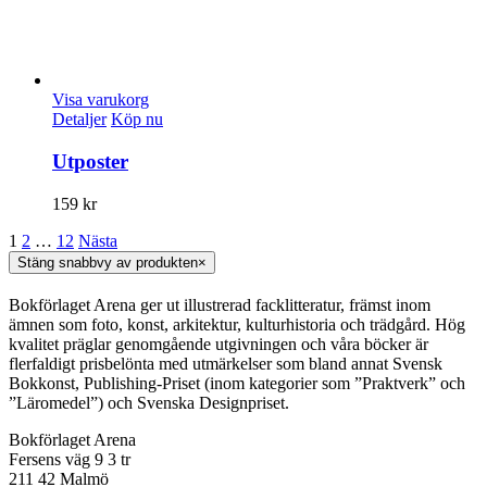
Visa varukorg
Detaljer
Köp nu
Utposter
159
kr
1
2
…
12
Nästa
Stäng snabbvy av produkten
×
Bokförlaget Arena ger ut illustrerad facklitteratur, främst inom
ämnen som foto, konst, arkitektur, kulturhistoria och trädgård. Hög
kvalitet präglar genomgående utgivningen och våra böcker är
flerfaldigt prisbelönta med utmärkelser som bland annat Svensk
Bokkonst, Publishing-Priset (inom kategorier som ”Praktverk” och
”Läromedel”) och Svenska Designpriset.
Bokförlaget Arena
Fersens väg 9 3 tr
211 42 Malmö