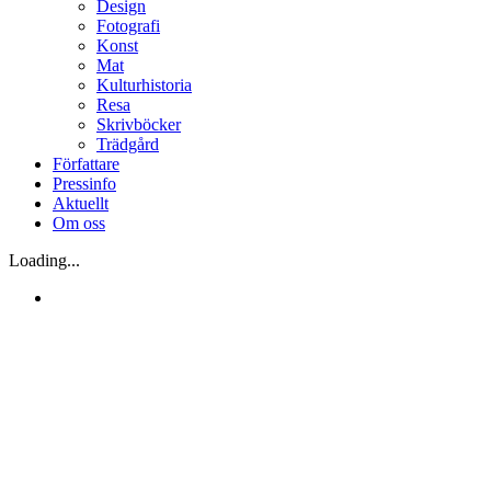
Design
Fotografi
Konst
Mat
Kulturhistoria
Resa
Skrivböcker
Trädgård
Författare
Pressinfo
Aktuellt
Om oss
Loading...