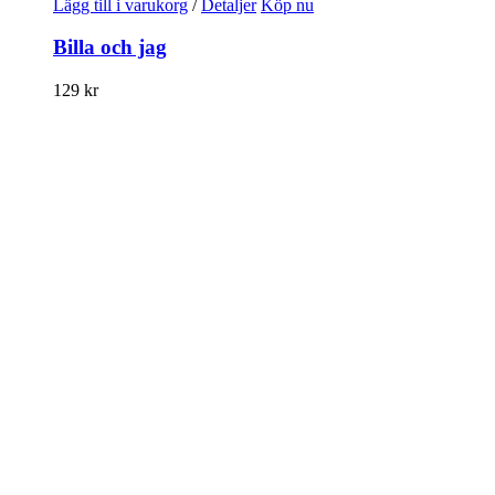
Lägg till i varukorg
/
Detaljer
Köp nu
Billa och jag
129
kr