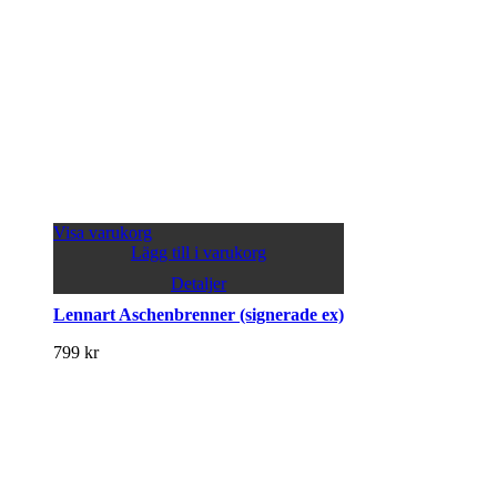
Visa varukorg
Lägg till i varukorg
Detaljer
Lennart Aschenbrenner (signerade ex)
799
kr