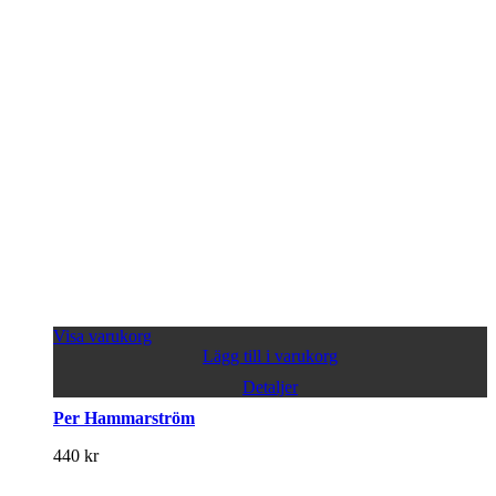
Visa varukorg
Lägg till i varukorg
Detaljer
Per Hammarström
440
kr