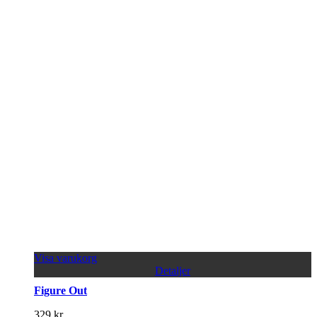
Visa varukorg
Detaljer
Figure Out
329
kr