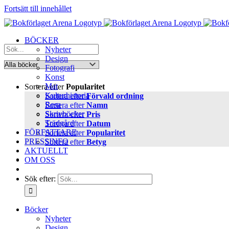
Fortsätt till innehållet
BÖCKER
Nyheter
Design
Fotografi
Konst
Mat
Sortera efter
Popularitet
Kulturhistoria
Sortera efter
Förvald ordning
Resa
Sortera efter
Namn
Skrivböcker
Sortera efter
Pris
Trädgård
Sortera efter
Datum
FÖRFATTARE
Sortera efter
Popularitet
PRESSINFO
Sortera efter
Betyg
AKTUELLT
OM OSS
Sök efter:
Böcker
Nyheter
Design