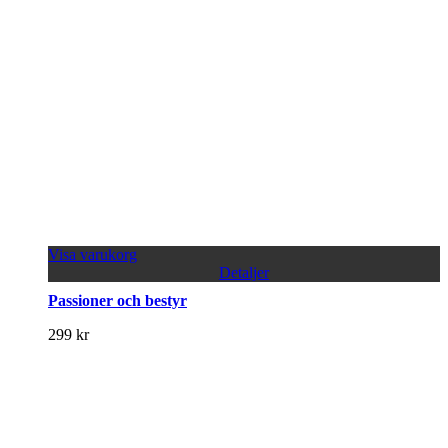
Visa varukorg
Detaljer
Passioner och bestyr
299
kr