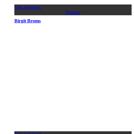
Visa varukorg
Detaljer
Birgit Broms
Visa varukorg