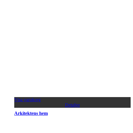
Visa varukorg
Detaljer
Arkitektens hem