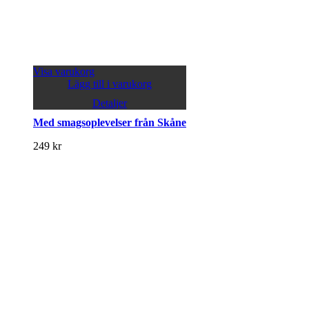
Visa varukorg
Lägg till i varukorg
Detaljer
Med smagsoplevelser från Skåne
249
kr