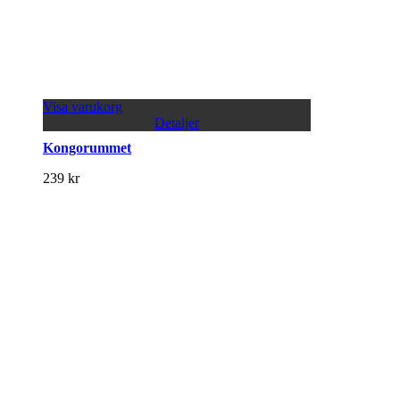
Visa varukorg
Detaljer
Kongorummet
239
kr