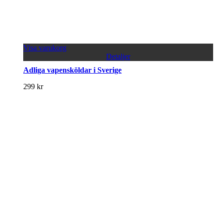
Visa varukorg
Detaljer
Adliga vapensköldar i Sverige
299
kr