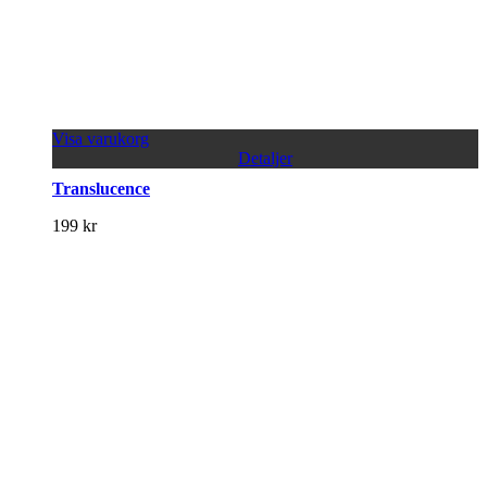
Visa varukorg
Detaljer
Translucence
199
kr