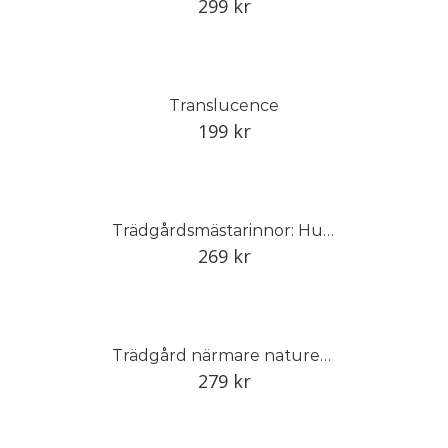
299
kr
Translucence
199
kr
Trädgårdsmästarinnor: Hundra år av kamp för jämställd trädgårdsutbildning
269
kr
Trädgård närmare naturen : Arts and Crafts och en vildare trädgård
279
kr