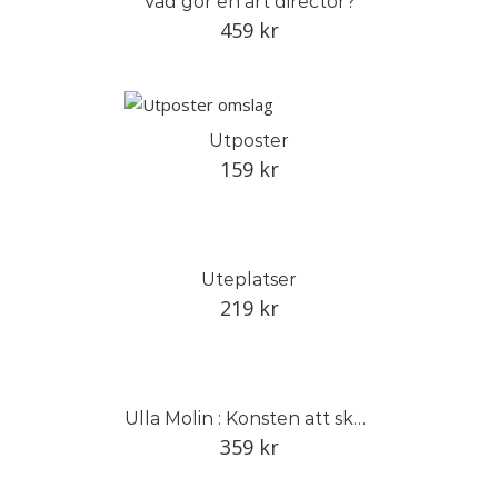
Vad gör en art director?
459
kr
Utposter
159
kr
Uteplatser
219
kr
Ulla Molin : Konsten att skapa den tidlösa trädgården
359
kr