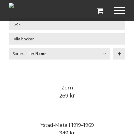
Fortsätt
till
innehållet

Sortera efter
Namn
Zorn
269
kr
Ystad-Metall 1919–1969
349
kr