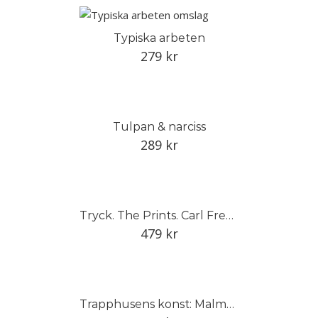
Typiska arbeten
279
kr
Tulpan & narciss
289
kr
Tryck. The Prints. Carl Fredrik Reuterswärd
479
kr
Trapphusens konst: Malmö 1930–1940