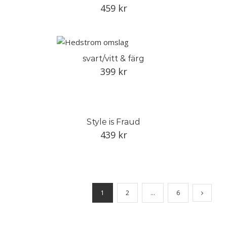
459
kr
svart/vitt & färg
399
kr
Style is Fraud
439
kr
1
2
…
6