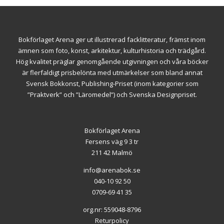
Bokförlaget Arena ger ut illustrerad facklitteratur, främst inom
ämnen som foto, konst, arkitektur, kulturhistoria och trädgård.
Hög kvalitet präglar genomgående utgivningen och våra böcker
är flerfaldigt prisbelönta med utmärkelser som bland annat
Svensk Bokkonst, Publishing-Priset (inom kategorier som
”Praktverk” och ”Läromedel”) och Svenska Designpriset.
Bokförlaget Arena
Fersens väg 9 3 tr
211 42 Malmö
info@arenabok.se
040-10 92 50
0709-69 41 35
org.nr: 559048-8796
Returpolicy