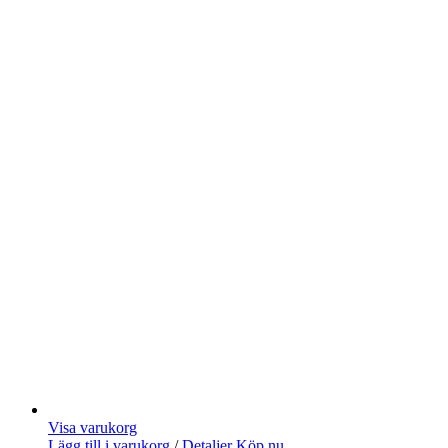
Visa varukorg
Lägg till i varukorg
/
Detaljer
Köp nu