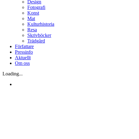
Design
Fotografi
Konst
Mat
Kulturhistoria
Resa
Skrivböcker
Trädgård
Författare
Pressinfo
Aktuellt
Om oss
Loading...