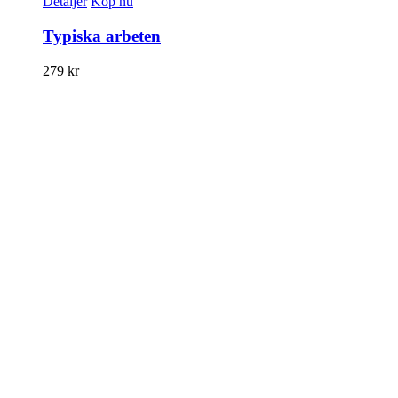
Detaljer
Köp nu
Typiska arbeten
279
kr