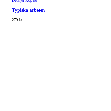
Detaljer
Köp nu
Typiska arbeten
279
kr