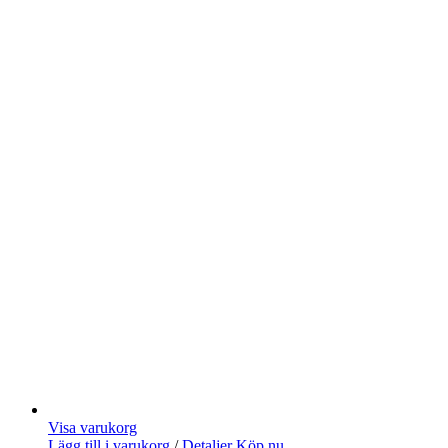
Visa varukorg
Lägg till i varukorg
/
Detaljer
Köp nu