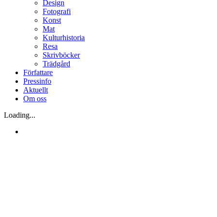
Design
Fotografi
Konst
Mat
Kulturhistoria
Resa
Skrivböcker
Trädgård
Författare
Pressinfo
Aktuellt
Om oss
Loading...