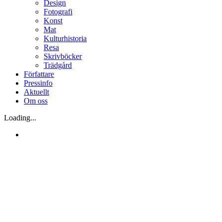
Design
Fotografi
Konst
Mat
Kulturhistoria
Resa
Skrivböcker
Trädgård
Författare
Pressinfo
Aktuellt
Om oss
Loading...