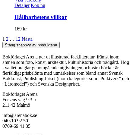
Detaljer
Köp nu
Hållbarhetens villkor
169
kr
1
2
…
12
Nästa
Stäng snabbvy av produkten
×
Bokförlaget Arena ger ut illustrerad facklitteratur, främst inom
ämnen som foto, konst, arkitektur, kulturhistoria och trädgård. Hög
kvalitet präglar genomgående utgivningen och våra böcker är
flerfaldigt prisbelönta med utmärkelser som bland annat Svensk
Bokkonst, Publishing-Priset (inom kategorier som ”Praktverk” och
”Läromedel”) och Svenska Designpriset.
Bokförlaget Arena
Fersens väg 9 3 tr
211 42 Malmö
info@arenabok.se
040-10 92 50
0709-69 41 35