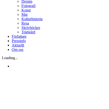
Design
Fotografi
Konst
Mat
Kulturhistoria
Resa
Skrivböcker
Trädgård
Författare
Pressinfo
Aktuellt
Om oss
Loading...