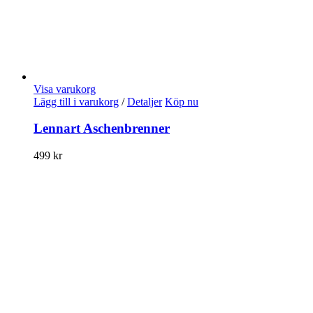
Visa varukorg
Lägg till i varukorg
/
Detaljer
Köp nu
Lennart Aschenbrenner
499
kr