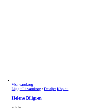
Visa varukorg
Lägg till i varukorg
/
Detaljer
Köp nu
Helene Billgren
309
kr