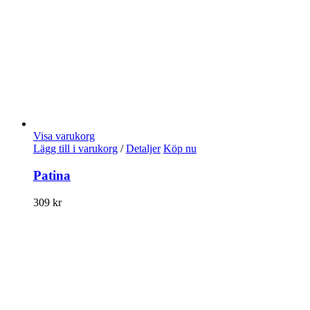
Visa varukorg
Lägg till i varukorg
/
Detaljer
Köp nu
Patina
309
kr