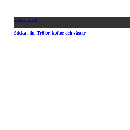
Visa varukorg
Sticka i lin. Tröjor, koftor och västar