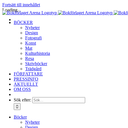
Fortsätt till innehållet
Loading...
BÖCKER
Nyheter
Design
Fotografi
Konst
Mat
Kulturhistoria
Resa
Skrivböcker
Trädgård
FÖRFATTARE
PRESSINFO
AKTUELLT
OM OSS
Sök efter:
Böcker
Nyheter
Design