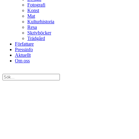
Fotografi
Konst
Mat
Kulturhistoria
Resa
Skrivböcker
Trädgård
Författare
Pressinfo
Aktuellt
Om oss