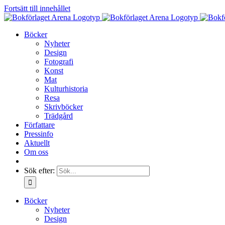
Fortsätt till innehållet
Böcker
Nyheter
Design
Fotografi
Konst
Mat
Kulturhistoria
Resa
Skrivböcker
Trädgård
Författare
Pressinfo
Aktuellt
Om oss
Sök efter:
Böcker
Nyheter
Design