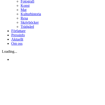
Fotografi
Konst
Mat
Kulturhistoria
Resa
Skrivböcker
Trädgård
Författare
Pressinfo
Aktuellt
Om oss
Loading...