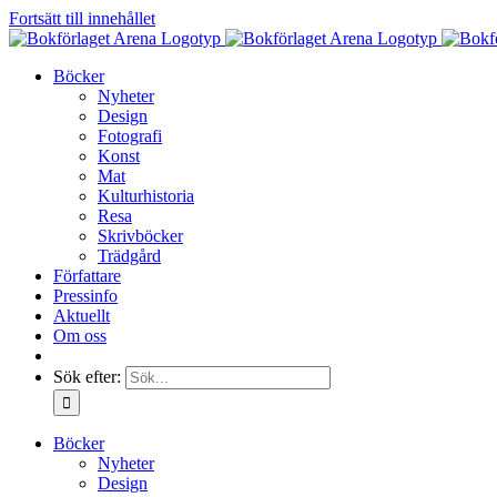
Fortsätt till innehållet
Böcker
Nyheter
Design
Fotografi
Konst
Mat
Kulturhistoria
Resa
Skrivböcker
Trädgård
Författare
Pressinfo
Aktuellt
Om oss
Sök efter:
Böcker
Nyheter
Design