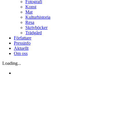
Fotografi
Konst
Mat
Kulturhistoria
Resa
Skrivböcker
Trädgård
Författare
Pressinfo
Aktuellt
Om oss
Loading...