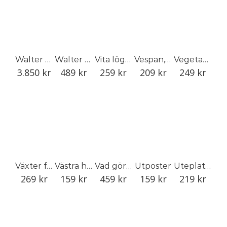
Walter Hirsch (specialutgåva: motiv 1)
Walter Hirsch
Vita lögner
Vespan, Myran, Chanel No 5
Vegetariana Siciliana
3.850
kr
489
kr
259
kr
209
kr
249
kr
Växter från världens ände
Västra hamnen
Vad gör en art director?
Utposter
Uteplatser
269
kr
159
kr
459
kr
159
kr
219
kr