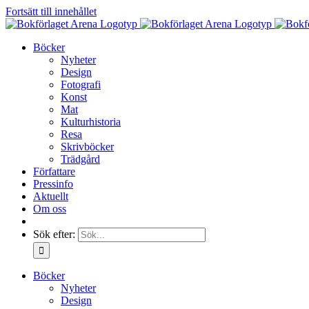
Fortsätt till innehållet
Böcker
Nyheter
Design
Fotografi
Konst
Mat
Kulturhistoria
Resa
Skrivböcker
Trädgård
Författare
Pressinfo
Aktuellt
Om oss
Sök efter:
Böcker
Nyheter
Design