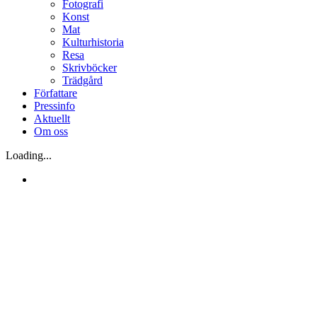
Fotografi
Konst
Mat
Kulturhistoria
Resa
Skrivböcker
Trädgård
Författare
Pressinfo
Aktuellt
Om oss
Loading...