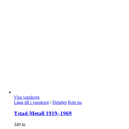
Visa varukorg
Lägg till i varukorg
/
Detaljer
Köp nu
Ystad-Metall 1919–1969
349
kr