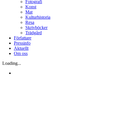
Fotografi
Konst
Mat
Kulturhistoria
Resa
Skrivböcker
Trädgård
Författare
Pressinfo
Aktuellt
Om oss
Loading...