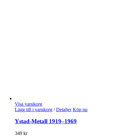
Visa varukorg
Lägg till i varukorg
/
Detaljer
Köp nu
Ystad-Metall 1919–1969
349
kr