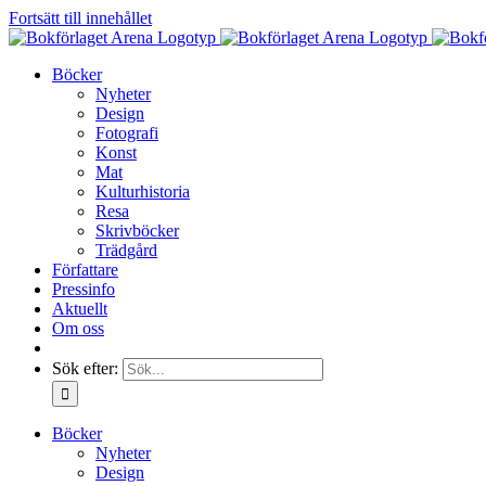
Fortsätt till innehållet
Böcker
Nyheter
Design
Fotografi
Konst
Mat
Kulturhistoria
Resa
Skrivböcker
Trädgård
Författare
Pressinfo
Aktuellt
Om oss
Sök efter:
Böcker
Nyheter
Design