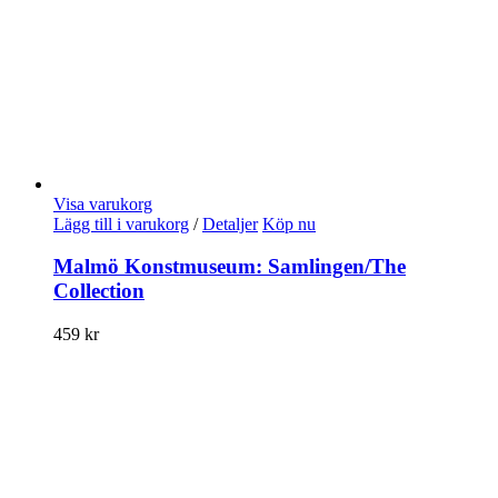
Visa varukorg
Lägg till i varukorg
/
Detaljer
Köp nu
Malmö Konstmuseum: Samlingen/The
Collection
459
kr