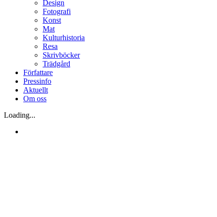
Design
Fotografi
Konst
Mat
Kulturhistoria
Resa
Skrivböcker
Trädgård
Författare
Pressinfo
Aktuellt
Om oss
Loading...