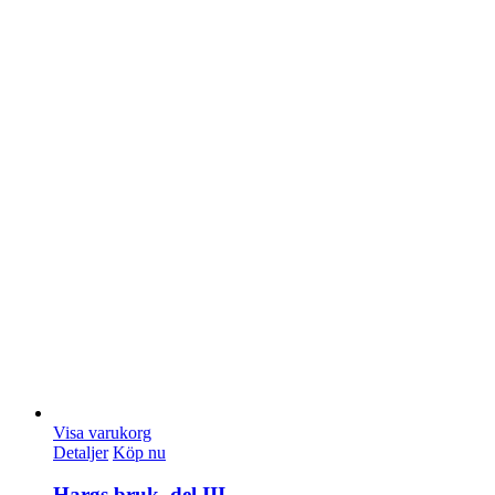
Visa varukorg
Detaljer
Köp nu
Hargs bruk, del III