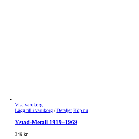
Visa varukorg
Lägg till i varukorg
/
Detaljer
Köp nu
Ystad-Metall 1919–1969
349
kr