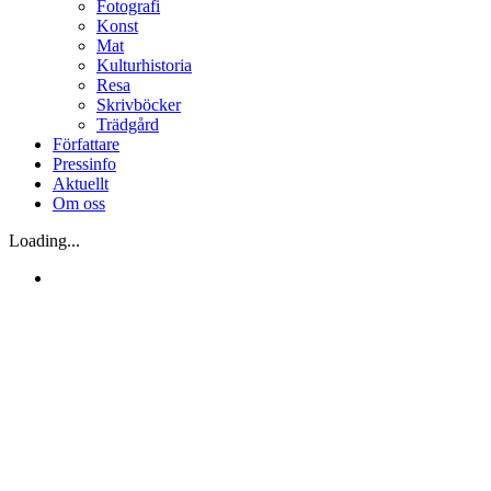
Fotografi
Konst
Mat
Kulturhistoria
Resa
Skrivböcker
Trädgård
Författare
Pressinfo
Aktuellt
Om oss
Loading...