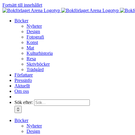
Fortsätt till innehållet
Böcker
Nyheter
Design
Fotografi
Konst
Mat
Kulturhistoria
Resa
Skrivböcker
Trädgård
Författare
Pressinfo
Aktuellt
Om oss
Sök efter:
Böcker
Nyheter
Design