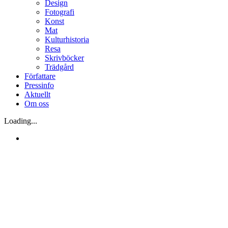
Design
Fotografi
Konst
Mat
Kulturhistoria
Resa
Skrivböcker
Trädgård
Författare
Pressinfo
Aktuellt
Om oss
Loading...