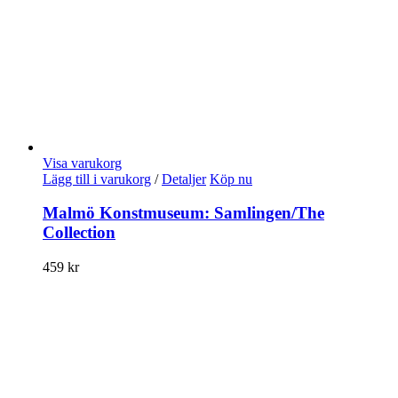
Visa varukorg
Lägg till i varukorg
/
Detaljer
Köp nu
Malmö Konstmuseum: Samlingen/The
Collection
459
kr