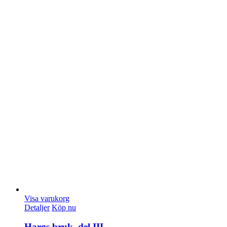
Visa varukorg
Detaljer
Köp nu
Hargs bruk, del III