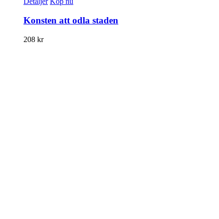
Detaljer
Köp nu
Konsten att odla staden
208
kr