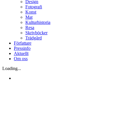
Design
Fotografi
Konst
Mat
Kulturhistoria
Resa
Skrivböcker
Trädgård
Författare
Pressinfo
Aktuellt
Om oss
Loading...