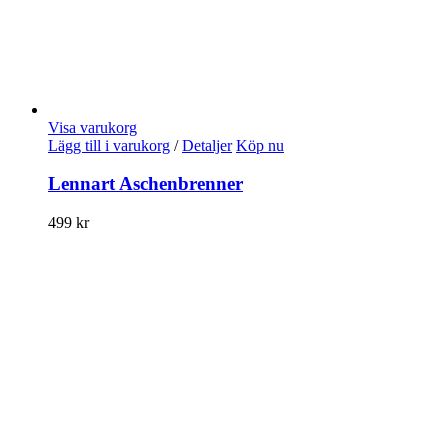
Visa varukorg
Lägg till i varukorg
/
Detaljer
Köp nu
Lennart Aschenbrenner
499
kr