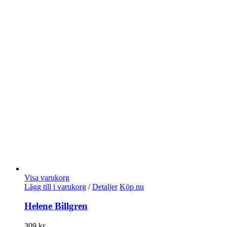
Visa varukorg
Lägg till i varukorg
/
Detaljer
Köp nu
Helene Billgren
309
kr