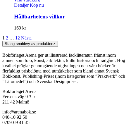
Detaljer
Köp nu
Hållbarhetens villkor
169
kr
1
2
…
12
Nästa
Stäng snabbvy av produkten
×
Bokförlaget Arena ger ut illustrerad facklitteratur, främst inom
ämnen som foto, konst, arkitektur, kulturhistoria och trädgård. Hög
kvalitet präglar genomgående utgivningen och våra böcker är
flerfaldigt prisbelönta med utmärkelser som bland annat Svensk
Bokkonst, Publishing-Priset (inom kategorier som ”Praktverk” och
”Läromedel”) och Svenska Designpriset.
Bokförlaget Arena
Fersens väg 9 3 tr
211 42 Malmö
info@arenabok.se
040-10 92 50
0709-69 41 35