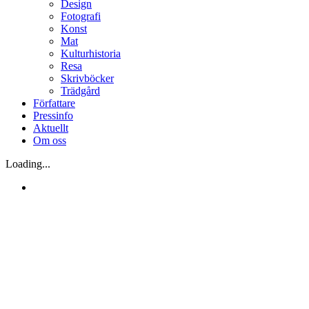
Design
Fotografi
Konst
Mat
Kulturhistoria
Resa
Skrivböcker
Trädgård
Författare
Pressinfo
Aktuellt
Om oss
Loading...