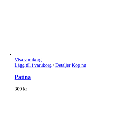
Visa varukorg
Lägg till i varukorg
/
Detaljer
Köp nu
Patina
309
kr