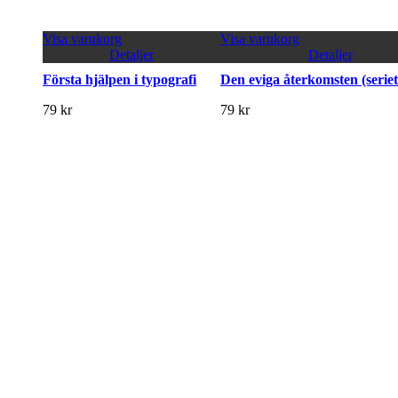
Visa varukorg
Visa varukorg
Detaljer
Detaljer
Första hjälpen i typografi
Den eviga återkomsten (seriet
79
kr
79
kr