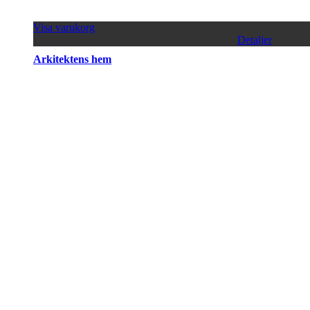
Visa varukorg
Detaljer
Arkitektens hem