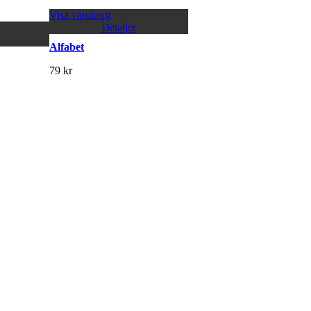
Visa varukorg
Detaljer
Alfabet
79
kr