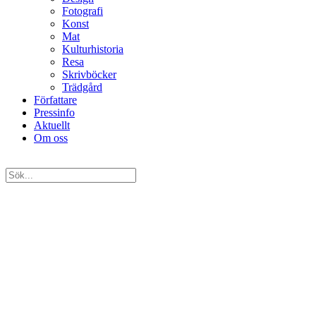
Fotografi
Konst
Mat
Kulturhistoria
Resa
Skrivböcker
Trädgård
Författare
Pressinfo
Aktuellt
Om oss