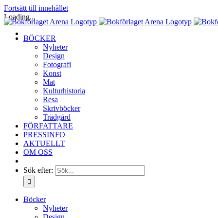
Fortsätt till innehållet
Loading...
BÖCKER
Nyheter
Design
Fotografi
Konst
Mat
Kulturhistoria
Resa
Skrivböcker
Trädgård
FÖRFATTARE
PRESSINFO
AKTUELLT
OM OSS
Sök efter:
Böcker
Nyheter
Design