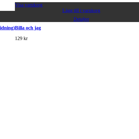
Visa varukorg
Lägg till i varukorg
Detaljer
idning)
Billa och jag
129
kr