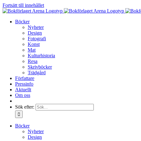
Fortsätt till innehållet
Böcker
Nyheter
Design
Fotografi
Konst
Mat
Kulturhistoria
Resa
Skrivböcker
Trädgård
Författare
Pressinfo
Aktuellt
Om oss
Sök efter:
Böcker
Nyheter
Design