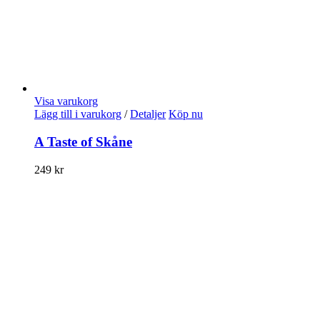
Visa varukorg
Lägg till i varukorg
/
Detaljer
Köp nu
A Taste of Skåne
249
kr