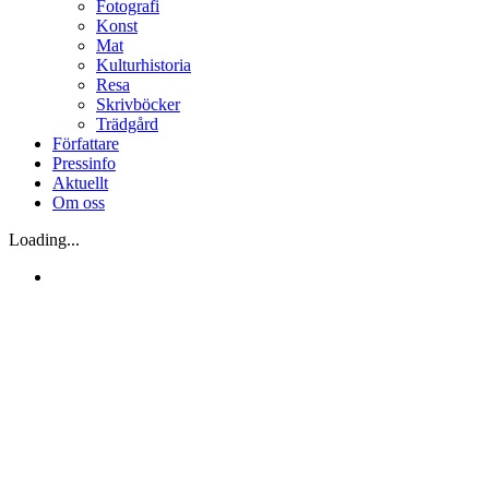
Fotografi
Konst
Mat
Kulturhistoria
Resa
Skrivböcker
Trädgård
Författare
Pressinfo
Aktuellt
Om oss
Loading...