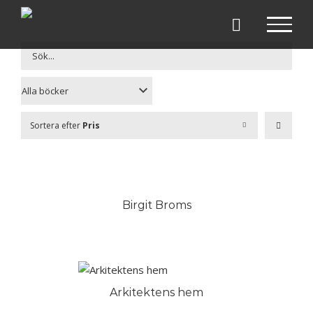
Fortsätt
till
innehållet
Sortera efter
Pris
Birgit Broms
Arkitektens hem