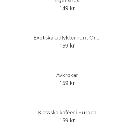
Eget snus
149
kr
Exotiska utflykter runt Öresund
159
kr
Avkrokar
159
kr
Klassiska kaféer i Europa
159
kr