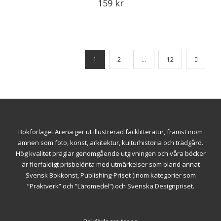
159
kr
1
2
…
12
Bokförlaget Arena ger ut illustrerad facklitteratur, främst inom
ämnen som foto, konst, arkitektur, kulturhistoria och trädgård.
Hög kvalitet präglar genomgående utgivningen och våra böcker
är flerfaldigt prisbelönta med utmärkelser som bland annat
Svensk Bokkonst, Publishing-Priset (inom kategorier som
”Praktverk” och ”Läromedel”) och Svenska Designpriset.