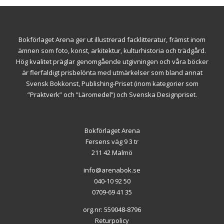
Bokförlaget Arena ger ut illustrerad facklitteratur, främst inom
ämnen som foto, konst, arkitektur, kulturhistoria och trädgård.
Hög kvalitet präglar genomgående utgivningen och våra böcker
är flerfaldigt prisbelönta med utmärkelser som bland annat
Svensk Bokkonst, Publishing-Priset (inom kategorier som
”Praktverk” och ”Läromedel”) och Svenska Designpriset.
Bokförlaget Arena
Fersens väg 9 3 tr
211 42 Malmö
info@arenabok.se
040-10 92 50
0709-69 41 35
org.nr: 559048-8796
Returpolicy