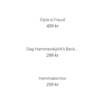
Style is Fraud
439
kr
Dag Hammarskjöld’s Backåkra: The Magic of the Place and the History of its Objects
299
kr
Hemmakontor
259
kr