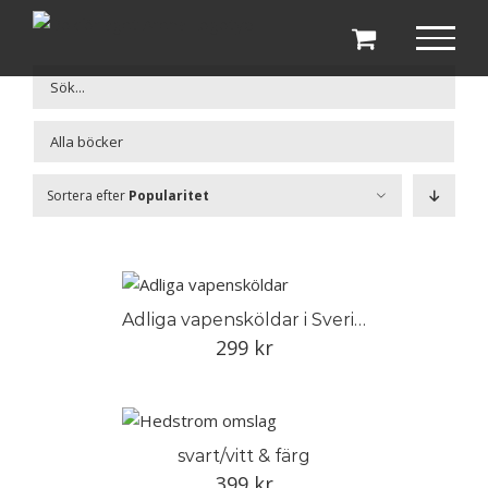
Fortsätt
till
innehållet

Sortera efter
Popularitet
Adliga vapensköldar i Sverige
299
kr
svart/vitt & färg
399
kr