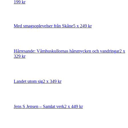
199
kr
Med smagsoplevelser från Skåne
5 x
249
kr
Hårresande: Våmhuskullornas hårsmycken och vandringar
2 x
329
kr
Landet utom sig
2 x
349
kr
Jens S Jensen – Samlat verk
2 x
449
kr