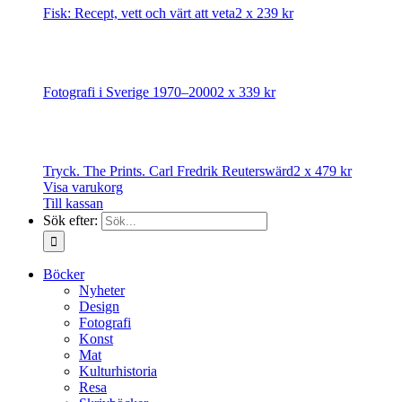
Fisk: Recept, vett och värt att veta
2 x
239
kr
Fotografi i Sverige 1970–2000
2 x
339
kr
Tryck. The Prints. Carl Fredrik Reuterswärd
2 x
479
kr
Visa varukorg
Till kassan
Sök efter:
Böcker
Nyheter
Design
Fotografi
Konst
Mat
Kulturhistoria
Resa