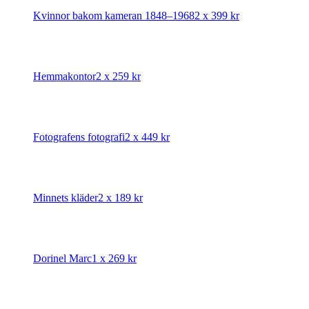
Kvinnor bakom kameran 1848–1968
2 x
399
kr
Hemmakontor
2 x
259
kr
Fotografens fotografi
2 x
449
kr
Minnets kläder
2 x
189
kr
Dorinel Marc
1 x
269
kr