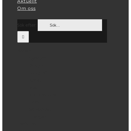
Aktuellt
Om oss
Sök efter:
Böcker
Nyheter
Design
Fotografi
Konst
Mat
Kulturhistoria
Resa
Skrivböcker
Trädgård
Författare