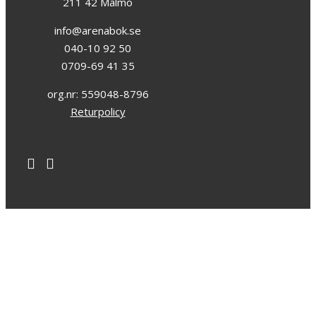
211 42 Malmö
info@arenabok.se
040-10 92 50
0709-69 41 35
org.nr: 559048-8796
Returpolicy