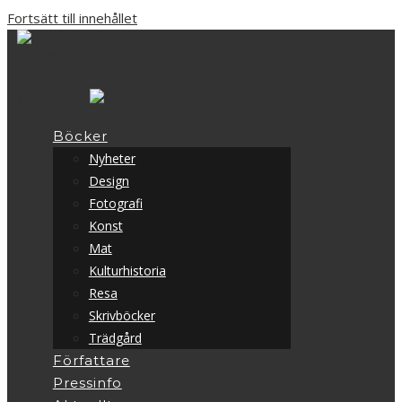
Fortsätt till innehållet
Böcker
Nyheter
Design
Fotografi
Konst
Mat
Kulturhistoria
Resa
Skrivböcker
Trädgård
Författare
Pressinfo