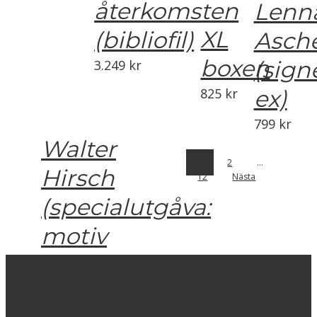
återkomsten
Lenn
XL
(bibliofil)
Asch
boxen
(sign
3.249
kr
825
kr
ex)
799
kr
Walter
1
2
…
Hirsch
12
Nästa
(specialutgåva:
motiv
1)
3.850
kr
Fotografi