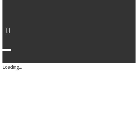
Pressinfo
Aktuellt
Om oss
Loading...