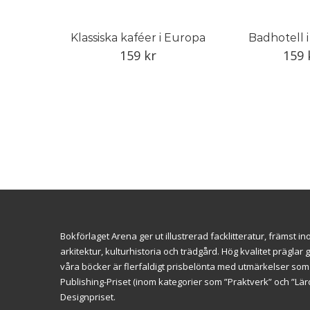
Klassiska kaféer i Europa
Badhotell 
159
kr
159
Bokförlaget Arena ger ut illustrerad facklitteratur, främst 
arkitektur, kulturhistoria och trädgård. Hög kvalitet prägl
våra böcker är flerfaldigt prisbelönta med utmärkelser so
Publishing-Priset (inom kategorier som ”Praktverk” och ”L
Designpriset.