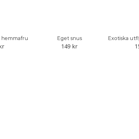
in hemmafru
Eget snus
kr
149
kr
1