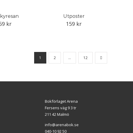
kyresan
Utposter
59
kr
159
kr
1
2
…
12
Bokförlaget Arena
Fersens väg 9 3 tr
211 42 Malmö
info@arenabok.se
040-10 92 50