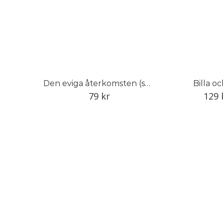
Den eviga återkomsten (serietidning)
Billa oc
79
kr
129