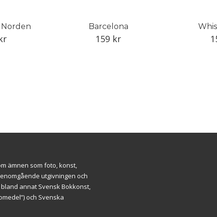
i Norden
Barcelona
Whis
kr
159
kr
1
inom ämnen som foto, konst,
ar genomgående utgivningen och
m bland annat Svensk Bokkonst,
äromedel”) och Svenska