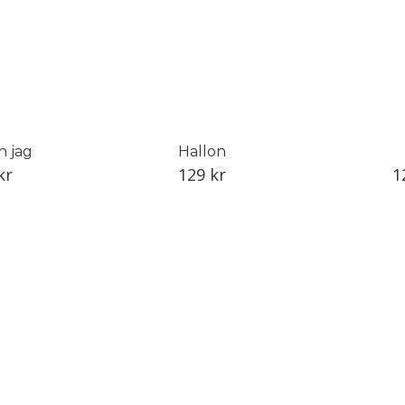
h jag
Hallon
kr
129
kr
1