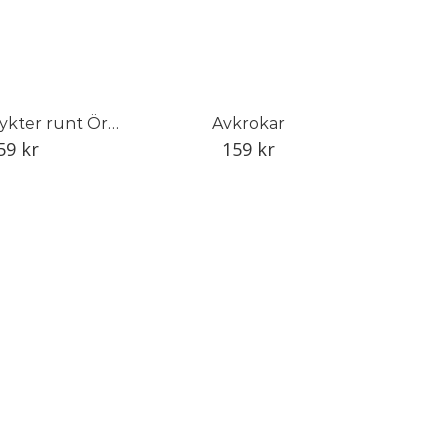
Exotiska utflykter runt Öresund
Avkrokar
59
kr
159
kr