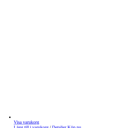
Visa varukorg
Lägg till i varukorg
/
Detaljer
Köp nu