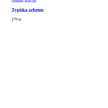
Detaljer
Köp nu
Typiska arbeten
279
kr