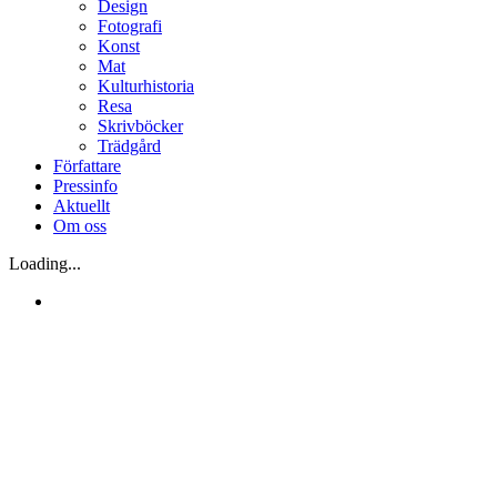
Design
Fotografi
Konst
Mat
Kulturhistoria
Resa
Skrivböcker
Trädgård
Författare
Pressinfo
Aktuellt
Om oss
Loading...