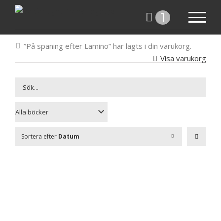
Fortsätt
1
till
innehållet
”På spaning efter Lamino” har lagts i din varukorg.
Visa varukorg
Sortera efter
Datum